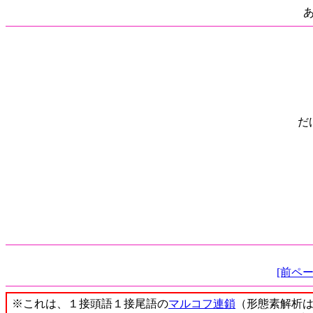
だ
[前ページ
※これは、１接頭語１接尾語の
マルコフ連鎖
（形態素解析は