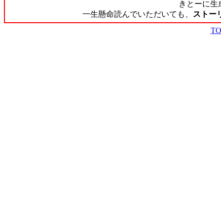
きとーに生
一生懸命読んでいただいても、
ストー
T