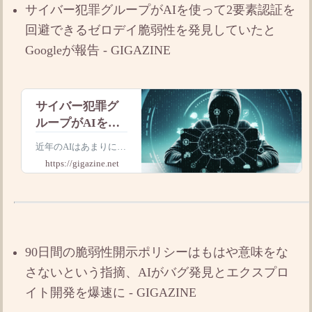
サイバー犯罪グループがAIを使って2要素認証を
不法行為のためにAIが
ソフトウェアを解析
回避できるゼロデイ脆弱性を発見していたと
Googleが報告 - GIGAZINE
サイバー犯罪グ
ループがAIを使
って2要素認証を
近年のAIはあまりに性
回避できるゼロ
能が高いため、「誰も
https://gigazine.net
デイ脆弱性を発
気付いていなかったソ
フトウェアの脆弱(ぜ
見していたと
いじゃく)性」を発見
Googleが報告
することが可能とな
り、サイバーセキュリ
ティ上の脅威になって
90日間の脆弱性開示ポリシーはもはや意味をな
いると指摘されていま
す。新たにGoogl
さないという指摘、AIがバグ発見とエクスプロ
イト開発を爆速に - GIGAZINE