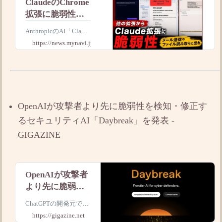
ClaudeのChrome
拡張に脆弱性、
不正なGmail送信
AnthropicのAI「Claud
やファイル窃取
e」のChrome拡張機能
https://news.mynavi.jp
の恐れ
に、他のChrome拡張
から操作される脆弱性
が見つかった。悪意あ
る拡張機能によって、
Gmailの送信やGoogle
Drive内ファイルの
OpenAIが攻撃者より先に脆弱性を検知・修正す
るセキュリティAI「Daybreak」を発表 -
GIGAZINE
OpenAIが攻撃者
より先に脆弱性
を検知・修正す
ChatGPTの開発元であ
るセキュリティ
るOpenAIが、セキュ
https://gigazine.net