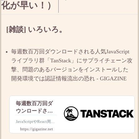
化が早い！）
[雑談] いろいろ。
毎週数百万回ダウンロードされる人気JavaScript
ライブラリ群「TanStack」にサプライチェーン攻
撃、問題のあるバージョンをインストールした
開発環境では認証情報流出の恐れ - GIGAZINE
毎週数百万回ダ
ウンロードされ
る人気JavaScript
JavaScriptやReact周辺
ライブラリ群
の開発で広く使われて
https://gigazine.net
「TanStack」に
いるライブラリ群「Ta