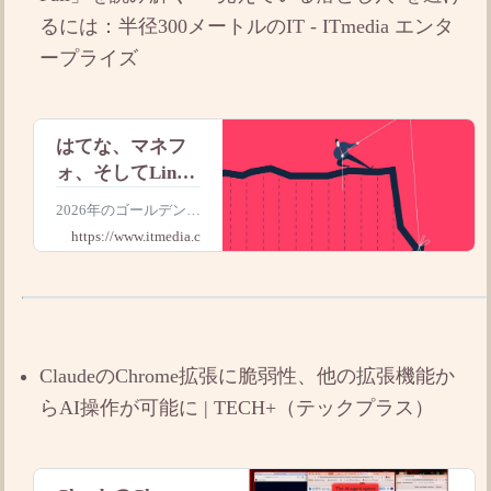
るには：半径300メートルのIT - ITmedia エンタ
ープライズ
はてな、マネフ
ォ、そしてLinux
の脆弱性「Copy
2026年のゴールデンウ
Fail」を読み解
イーク前後に発生した
https://www.itmedia.co.jp
く “見えている
「はてな」の巨額詐欺
被害や「マネーフォワ
落とし穴”を避け
ード」の情報漏えい、
るには
そしてLinuxの深刻な
脆弱性「Copy Fail」を
解説。一見すると限定
ClaudeのChrome拡張に脆弱性、他の拡張機能か
的に思えるリスクが、
さ
らAI操作が可能に | TECH+（テックプラス）