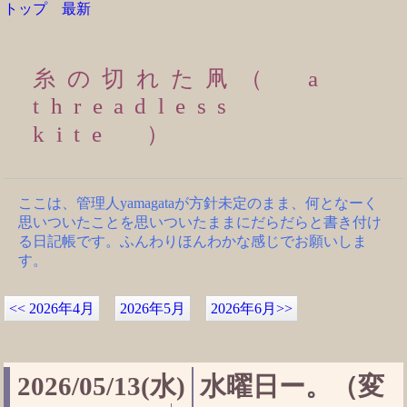
トップ
最新
糸の切れた凧（ a
threadless
kite ）
ここは、管理人yamagataが方針未定のまま、何となーく
思いついたことを思いついたままにだらだらと書き付け
る日記帳です。ふんわりほんわかな感じでお願いしま
す。
<<
2026年4月
2026年5月
2026年6月
>>
2026/05/13(水)
水曜日ー。（変