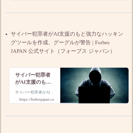
AI「Daybreak」
リティAIの「Daybrea
k」を発表しました。
を発表
Daybreakは攻撃者が脆
弱性を利用する前に、
システムやソフトウェ
ア上の脆弱性を検知・
サイバー犯罪者がAI支援のもと強力なハッキン
修正することが
グツールを作成、グーグルが警告 | Forbes
JAPAN 公式サイト（フォーブス ジャパン）
サイバー犯罪者
がAI支援のもと
強力なハッキン
サイバー犯罪者がAIを
グツールを作
用いてゼロデイ攻撃
https://forbesjapan.com
成、グーグルが
（ゼロデイ・エクスプ
ロイト）を開発したこ
警告 | Forbes
とが判明した。テック
JAPAN 公式サイ
大手のグーグルが最新
ト（フォーブス
報告で明らかにしたと
ジャパン）
ころによれば、これは