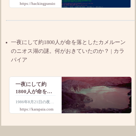
Impact on
very shared drive on an
https://hackingpassion.com
Windows
y network in minutes. E
very security tool stays
Without Touching
silen
a Single File
一夜にして約1800人が命を落としたカメルーン
のニオス湖の謎。何がおきていたのか？ | カラ
パイア
一夜にして約
1800人が命を落
としたカメルー
1986年8月21日の夜、
ンのニオス湖の
アフリカ・カメルーン
https://karapaia.com
謎。何がおきて
のニオス湖の周辺で1,
746人と家畜3,500頭が
いたのか？
命を落とした。村は無
傷で、戦闘の跡もな