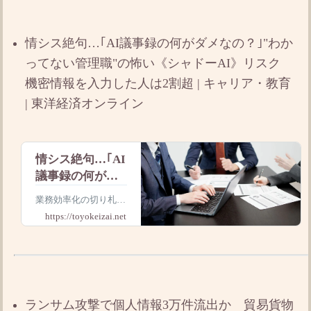
Realにハマるのだろう
か。その特徴を順に分
析してみたい。
情シス絶句…｢AI議事録の何がダメなの？｣"わか
ってない管理職"の怖い《シャドーAI》リスク
機密情報を入力した人は2割超 | キャリア・教育
| 東洋経済オンライン
情シス絶句…｢AI
議事録の何がダ
メなの？｣わかっ
業務効率化の切り札と
てない管理職の
して注目される生成A
https://toyokeizai.net
怖い《シャドー
I。しかし､その便利さ
の裏で､社員によるシ
AI》リスク 機
ャドーAI利用が日本企
密情報を入力し
業で静かに拡大してい
た人は2割超
ます。議事録や取引先
情報が個人AIに入力さ
ランサム攻撃で個人情報3万件流出か 貿易貨物
れるリスク､企業はど