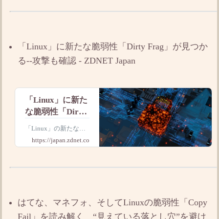
nStack」のnpmパッケ
サプライチェー
ージに、攻撃者がマル
ン攻撃、問題の
ウェア入りのバージョ
あるバージョン
ンを公開するサプライ
をインストール
チェーン攻撃が行われ
「Linux」に新たな脆弱性「Dirty Frag」が見つか
ました。Tan
した開発環境で
る--攻撃も確認 - ZDNET Japan
は認証情報流出
の恐れ
「Linux」に新た
な脆弱性「Dirty
Frag」が見つか
「Linux」の新たな脆
る--攻撃も確認
弱性「Dirty Frag」に
https://japan.zdnet.com
関する情報が公開され
た。すでに悪用例の存
在も確認済みだとい
う。
はてな、マネフォ、そしてLinuxの脆弱性「Copy
Fail」を読み解く “見えている落とし穴”を避け