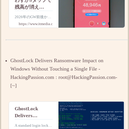
わずか3タップで
残高が消え
る？
2026年のGW前後から
PayPay「送金詐
PayPayの送金機能を悪
https://www.itmedia.co.jp
欺」に要注意、
用した「送金詐欺」の
被害が拡大している。
送金は補償の対
SMSなどのリンクから
象外で取り戻せ
アプリを起動させ数タ
ず
ップで残高を奪う手口
だが、自身の操作によ
GhostLock Delivers Ransomware Impact on
る送金は補償対象外と
なる。不
Windows Without Touching a Single File -
HackingPassion.com : root@HackingPassion.com-
[~]
GhostLock
Delivers
Ransomware
A standard login locks e