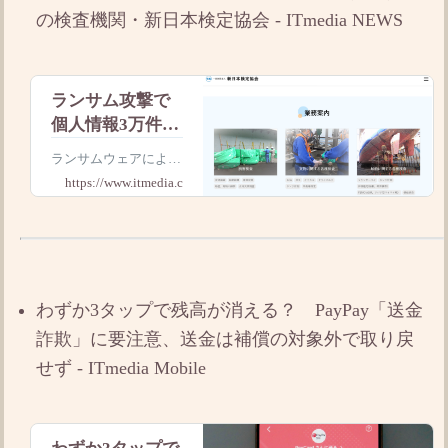
こまで許容し､
の検査機関・新日本検定協会 - ITmedia NEWS
ランサム攻撃で
個人情報3万件流
出か 貿易貨物
ランサムウェアにより
の検査機関・新
サーバ内のデータが暗
https://www.itmedia.co.jp
日本検定協会
号化され、ファイル転
送ツールが実行された
痕跡が確認されたとい
う。
わずか3タップで残高が消える？ PayPay「送金
詐欺」に要注意、送金は補償の対象外で取り戻
せず - ITmedia Mobile