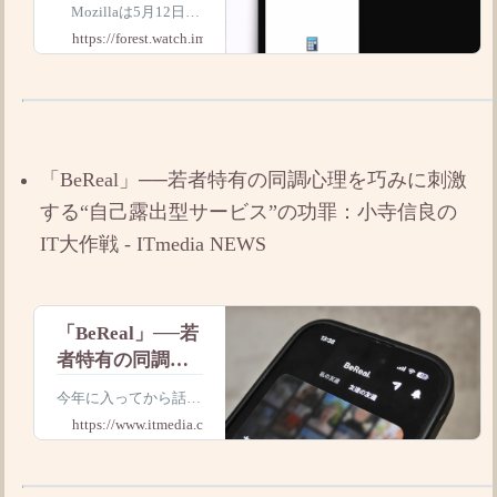
～ハッカーが報
Mozillaは5月12日
告した任意コー
（米国時間）、デスク
https://forest.watch.impress.co.jp
ド実行の脆弱性
トップ向け「Firefox」
の最新版v150.0.3をリ
に緊急対処／ハ
リースチャネルで公開
ッキングコンテ
した。先週に続くマイ
スト「Pwn2Own
ナーアップデートで、
2026」に提出さ
パスワード入力欄に入
「BeReal」──若者特有の同調心理を巧みに刺激
力した文字が印刷
れるはずだった
する“自己露出型サービス”の功罪：小寺信良の
攻略手法
IT大作戦 - ITmedia NEWS
「BeReal」──若
者特有の同調心
理を巧みに刺激
今年に入ってから話題
する“自己露出型
になっているのが「Be
https://www.itmedia.co.jp
サービス”の功罪
Real（ビーリアル）」
からの情報漏えい事
件。なぜ青年層は、Be