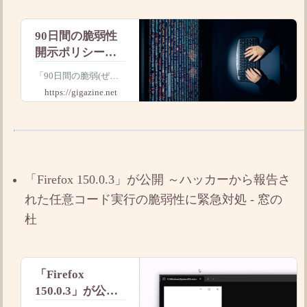
90日間の脆弱性
開示ポリシーは
もはや意味をな
「90日間の脆弱(ぜい
さないという指
じゃく)性開示ルー
https://gigazine.net
摘、AIがバグ発
ル」はGoogleの脆弱性
調査チーム「Project Z
見とエクスプロ
ero」が定めた「脆弱
イト開発を爆速
性発見から90日以内に
に
修正パッチを公開でき
なければ詳細を公表す
「Firefox 150.0.3」が公開 ～ハッカーから報告さ
る」というもので、セ
れた任意コード実行の脆弱性に緊急対処 - 窓の
杜
「Firefox
150.0.3」が公開