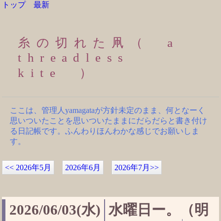
トップ
最新
糸の切れた凧（ a
threadless
kite ）
ここは、管理人yamagataが方針未定のまま、何となーく
思いついたことを思いついたままにだらだらと書き付け
る日記帳です。ふんわりほんわかな感じでお願いしま
す。
<<
2026年5月
2026年6月
2026年7月
>>
2026/06/03(水)
水曜日ー。（明