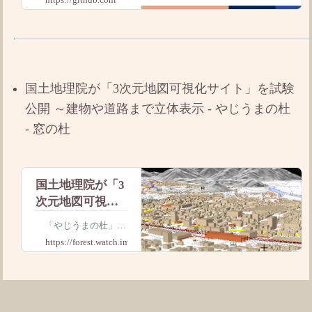
https://github.com
Installer &
ontribute to microsoft/c
oreutils development by
Packaging
creat
国土地理院が「3次元地図可視化サイト」を試験
公開 ～建物や道路まで立体表示 - やじうまの杜
- 窓の杜
国土地理院が「3
次元地図可視化
サイト」を試験
「やじうまの杜」で
公開 ～建物や道
は、ニュース・レビュ
https://forest.watch.impress.co.jp
路まで立体表示
ーにこだわらない幅広
い話題をお伝えしま
／【やじうまの
す。
杜】