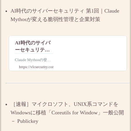
ネーフォワード ME」
AI時代のサイバーセキュリティ 第1回｜Claude
やクラウドサービスの
銀行口座連携機能
Mythosが変える脆弱性管理と企業対策
AI時代のサイバ
ーセキュリティ
第1回｜Claude
Claude Mythosの登場
Mythosが変える
でサイバーセキュリテ
https://vlcsecurity.com
脆弱性管理と企
ィはどう変わるのか。
西本逸郎氏、川口洋
業対策
氏、中本有哉による鼎
談から、AI時代の脆弱
性管理、ゼロトラス
ト、企業が取るべき対
［速報］マイクロソフト、UNIX系コマンドを
策を解説します。
Windowsに移植「Coreutils for Window」一般公開
－ Publickey