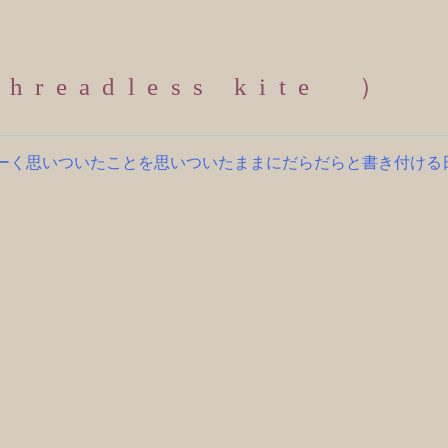
readless kite ）
何となーく思いついたことを思いついたままにだらだらと書き付け