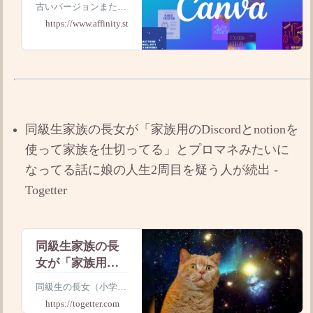
古いバージョンまたは
サポート対象外のブラ
https://www.affinity.studio
ウザをお使いの可能性
があります。当社の製
品を引き続きお楽しみ
いただくには、以下の
いずれかのブラウザの
最新バージョンにアッ
プデートしてくださ
い。
同級生家族の長女が「家族用のDiscordとnotionを
使って家族を仕切ってる」とプロマネみたいに
なってる話に娘の人生2周目を疑う人が続出 -
Togetter
同級生家族の長
女が「家族用の
Discordとnotion
同級生の長女（小学4
を使って家族を
年）が家族用Discord
https://togetter.com