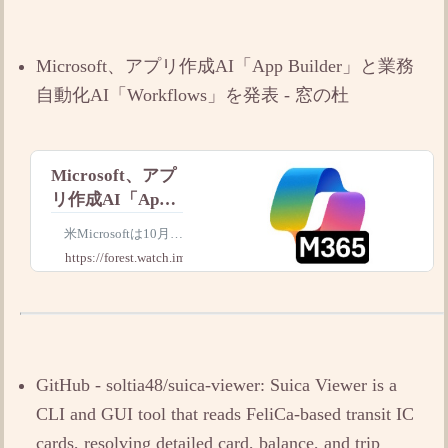
的なラインナッ
プ | イチオシ |
ichioshi
Microsoft、アプリ作成AI「App Builder」と業務
自動化AI「Workflows」を発表 - 窓の杜
Microsoft、アプ
リ作成AI「App
Builder」と業務
米Microsoftは10月2
自動化
8日（現地時間）、
https://forest.watch.impress.co.jp
AI「Workflows
「Microsoft 365 Copilo
t」の新しいAIエージ
」を発表／アプ
ェント「App Builder」
リ、フロー、カ
と「Workflows」を発
スタマイズエー
表した。まずはMicros
ジェントの3つで
GitHub - soltia48/suica-viewer: Suica Viewer is a
業務を改革
CLI and GUI tool that reads FeliCa-based transit IC
cards, resolving detailed card, balance, and trip