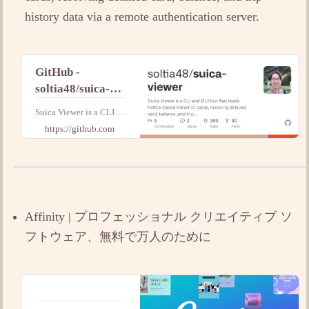
history data via a remote authentication server.
GitHub -
soltia48/suica-
viewer: Suica
Suica Viewer is a CLI an
Viewer is a CLI
d GUI tool that reads Fel
https://github.com
and GUI tool that
iCa-based transit IC car
ds, resolving detailed ca
reads FeliCa-
rd
based transit IC
cards, resolving
detailed card,
Affinity | プロフェッショナル クリエイティブ ソ
balance, and trip
フトウェア、無料で万人のために
history data via a
remote
authentication
server.