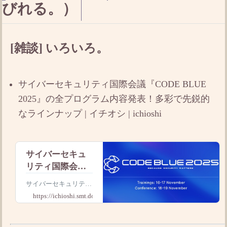
びれる。）
[雑談] いろいろ。
サイバーセキュリティ国際会議『CODE BLUE
2025』の全プログラム内容発表！多彩で先鋭的
なラインナップ | イチオシ | ichioshi
サイバーセキュ
リティ国際会議
『CODE BLUE
サイバーセキュリティ
2025』の全プロ
国際会議『CODE BLU
https://ichioshi.smt.docomo.ne.jp
グラム内容発
E 2025』の全プログラ
ム内容発表！多彩で先
表！多彩で先鋭
鋭的なラインナップ