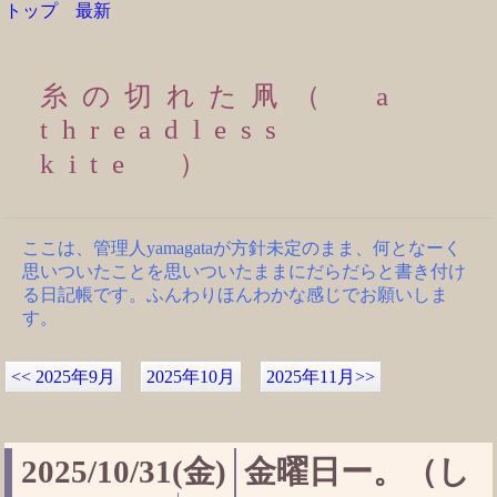
トップ
最新
糸の切れた凧（ a
threadless
kite ）
ここは、管理人yamagataが方針未定のまま、何となーく
思いついたことを思いついたままにだらだらと書き付け
る日記帳です。ふんわりほんわかな感じでお願いしま
す。
<<
2025年9月
2025年10月
2025年11月
>>
2025/10/31(金)
金曜日ー。（し