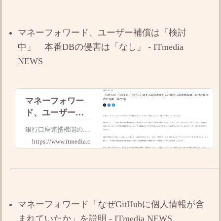
開のめどが見えていな
い。
マネーフォワード、ユーザー補償は「検討
中」 本番DBの侵害は「なし」 - ITmedia
NEWS
マネーフォワー
ド、ユーザー補
償は「検討
銀行口座連携機能の再
中」 本番DBの
開時期は明らかにして
https://www.itmedia.co.jp
侵害は「なし」
おらず、「確定次第、
速やかに知らせる」と
述べるにとどめた。
マネーフォワード「なぜGitHubに個人情報が含
まれていたか」を説明 - ITmedia NEWS