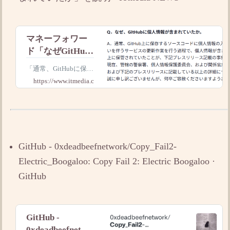
マネーフォワー
ド「なぜGitHub
に個人情報が含
「通常、GitHubに保存
まれていたか」
するソースコードに個
https://www.itmedia.co.jp
を説明
人情報の入力はない」
が……。」
GitHub - 0xdeadbeefnetwork/Copy_Fail2-
Electric_Boogaloo: Copy Fail 2: Electric Boogaloo ·
GitHub
GitHub -
0xdeadbeefnetwo