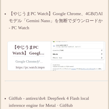
があることを公表し
た。
【やじうまPC Watch】Google Chrome、4GBのAI
モデル「Gemini Nano」を無断でダウンロードか
- PC Watch
【やじうまPC
Watch】 Google
Chrome、4GBの
Google Chromeが一
AIモデル
部環境において、容量
https://pc.watch.impress.co.jp
「Gemini Nano」
4GB程度のAIモデル
「Gemini Nano」をユ
を無断でダウン
ーザーの同意なしにひ
ロードか
っそりとダウンロード
していることが明るみ
になり、各メディアで
GitHub - antirez/ds4: DeepSeek 4 Flash local
話題となっている
inference engine for Metal · GitHub