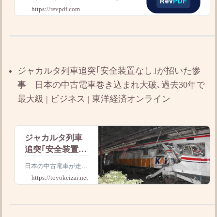
ely offline. Free on Windows, Mac & L
https://revpdf.com
inux. $9.99 once on Andro
ジャカルタ列車追突｢安全装置なし｣が招いた惨
事 日本の中古電車巻き込まれ大破､過去30年で
最大級 | ビジネス | 東洋経済オンライン
ジャカルタ列車
追突｢安全装置な
し｣が招いた惨
日本の中古電車が走る
事 日本の中古
ことで知られるインド
https://toyokeizai.net
電車巻き込まれ
ネシア･ジャカルタ近
郊で起きた列車追突事
大破､過去30年で
故。16人が死亡､90人
最大級
以上が重軽傷を負う大