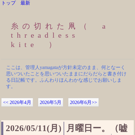
トップ
最新
糸の切れた凧（ a
threadless
kite ）
ここは、管理人yamagataが方針未定のまま、何となーく
思いついたことを思いついたままにだらだらと書き付け
る日記帳です。ふんわりほんわかな感じでお願いしま
す。
<<
2026年4月
2026年5月
2026年6月
>>
2026/05/11(月)
月曜日ー。（嘘