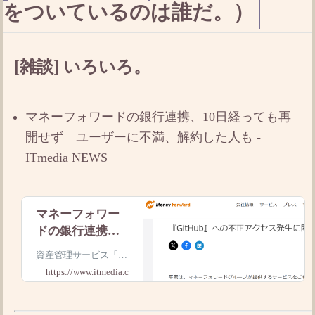
をついているのは誰だ。）
[雑談] いろいろ。
マネーフォワードの銀行連携、10日経っても再
開せず ユーザーに不満、解約した人も -
ITmedia NEWS
マネーフォワー
ドの銀行連携、
10日経っても再
資産管理サービス「マ
開せず ユーザ
ネーフォワード」で、
https://www.itmedia.co.jp
ーに不満、解約
銀行との連携停止が長
期化しており、問題発
した人も
生から10日経っても再