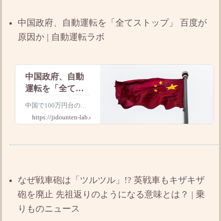
惨事となりました。背
景には安全を守る保安
中国政府、自動運転を「全てストップ」 百度が
装置の未整備や運行管
理の問題が浮かび
原因か | 自動運転ラボ
中国政府、自動
運転を「全てス
トップ」 百度が
中国で100万円台の自
原因か | 自動運転
動運転機能付きEVが
https://jidounten-lab.com
ラボ
普及し、日本上陸の現
実味が増している。B
YDが国内EV販売でト
ヨタを逆転し、電動バ
スでも圧倒的シェアを
握る中、国内メーカー
なぜ戦車砲は「ツルツル」!? 英戦車もキザキザ
に勝ち筋はあるのか。
火災事故やセキュ
砲を廃止 先祖返りのようになる意味とは？ | 乗
りものニュース