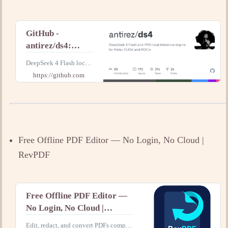
GitHub -
antirez/ds4:
DeepSeek 4 Flash
DeepSeek 4 Flash local
local inference
inference engine for Me
https://github.com
engine for Metal
tal. Contribute to antire
z/ds4 development by c
reating
Free Offline PDF Editor — No Login, No Cloud |
RevPDF
Free Offline PDF Editor —
No Login, No Cloud |
RevPDF
Edit, redact, and convert PDFs complet