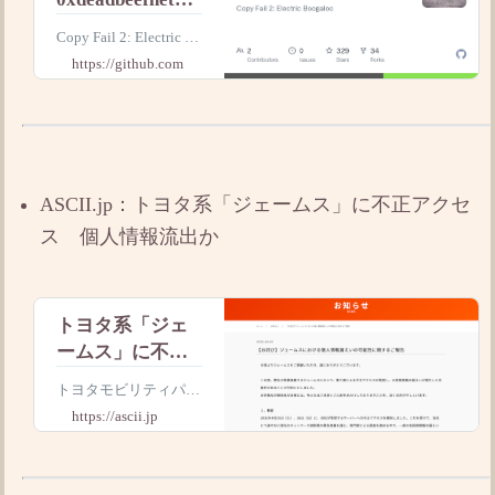
rk/Copy_Fail2-
Copy Fail 2: Electric Bo
Electric_Boogalo
ogaloo. Contribute to 0
https://github.com
o: Copy Fail 2:
xdeadbeefnetwork/Cop
y_Fail2-Electric_Booga
Electric
loo develop
Boogaloo
ASCII.jp：トヨタ系「ジェームス」に不正アクセ
ス 個人情報流出か
トヨタ系「ジェ
ームス」に不正
アクセス 個人
トヨタモビリティパー
情報流出か
ツは4月30日、同社の
https://ascii.jp
サーバーが不正アクセ
スを受け、カー用品店
「ジェームス」の顧客
情報が流出した可能性