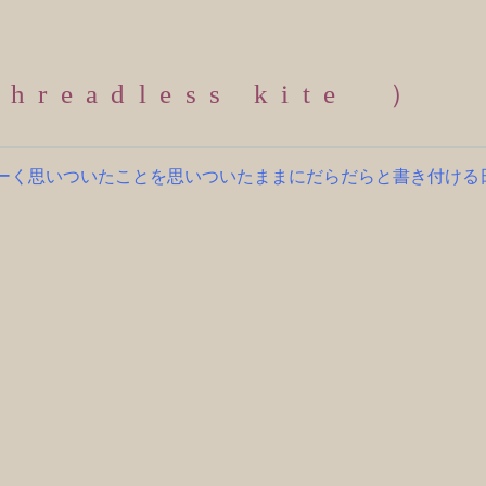
readless kite ）
何となーく思いついたことを思いついたままにだらだらと書き付け